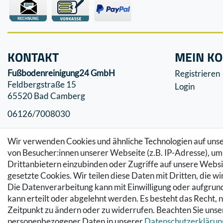
KONTAKT
MEIN K
Fußbodenreinigung24 GmbH
Registrieren
Feldbergstraße 15
Login
65520 Bad Camberg
06126/7008030
info@fussbodenreinigung24.de
Wir verwenden Cookies und ähnliche Technologien auf un
von Besucher:innen unserer Webseite (z.B. IP-Adresse), um 
Drittanbietern einzubinden oder Zugriffe auf unsere Websit
gesetzte Cookies. Wir teilen diese Daten mit Dritten, die w
Die Datenverarbeitung kann mit Einwilligung oder aufgrund
kann erteilt oder abgelehnt werden. Es besteht das Recht, n
Zeitpunkt zu ändern oder zu widerrufen. Beachten Sie uns
personenbezogener Daten in unserer
Daten­schutz­erklärun