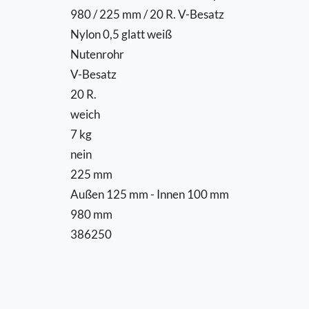
980 / 225 mm / 20 R. V-Besatz
Nylon 0,5 glatt weiß
Nutenrohr
V-Besatz
20 R.
weich
7 kg
nein
225 mm
Außen 125 mm - Innen 100 mm
980 mm
386250