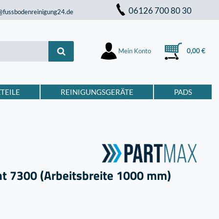
06126 700 80 30
@fussbodenreinigung24.de
Mein Konto
0,00 €
TEILE
REINIGUNGSGERÄTE
PADS
nt 7300 (Arbeitsbreite 1000 mm)