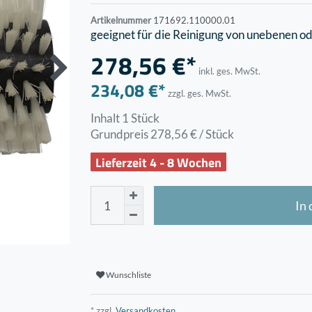
Artikelnummer
171692.110000.01
geeignet für die Reinigung von unebenen o
278,56 €*
inkl. ges. MwSt.
234,08 €*
zzgl. ges. MwSt.
Inhalt
1
Stück
Grundpreis
278,56 € / Stück
Lieferzeit 4 - 8 Wochen
In
Wunschliste
* zzgl.
Versandkosten