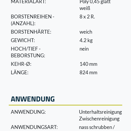
MATERIALART:
Poly 0,45 glatt
weiß
BORSTENREIHEN -
8 x 2 R.
(ANZAHL):
BORSTENHÄRTE:
weich
GEWICHT:
4.2 kg
HOCH/TIEF -
nein
BEBORSTUNG:
KEHR-Ø:
140 mm
LÄNGE:
824 mm
ANWENDUNG
ANWENDUNG:
Unterhaltsreinigung,
Zwischenreinigung
ANWENDUNGSART:
nass schrubben /