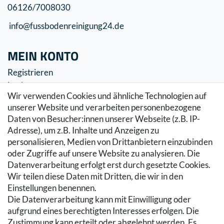
06126/7008030
info@fussbodenreinigung24.de
MEIN KONTO
Registrieren
Login
Wir verwenden Cookies und ähnliche Technologien auf
SERVICE
unserer Website und verarbeiten personenbezogene
Daten von Besucher:innen unserer Webseite (z.B. IP-
Zahlung & Versand
Adresse), um z.B. Inhalte und Anzeigen zu
Warenkorb
personalisieren, Medien von Drittanbietern einzubinden
Zur Kasse
oder Zugriffe auf unsere Website zu analysieren. Die
Hilfe
Datenverarbeitung erfolgt erst durch gesetzte Cookies.
Wir teilen diese Daten mit Dritten, die wir in den
RECHTLICHES
Einstellungen benennen.
Die Datenverarbeitung kann mit Einwilligung oder
Kontakt
aufgrund eines berechtigten Interesses erfolgen. Die
Datenschutzerklärung
Zustimmung kann erteilt oder abgelehnt werden. Es