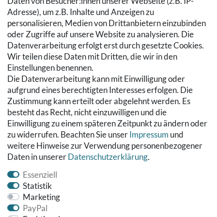
Daten von Besucher:innen unserer Webseite (z.B. IP-
Zahlung & Versand
Adresse), um z.B. Inhalte und Anzeigen zu
Warenkorb
personalisieren, Medien von Drittanbietern einzubinden
Zur Kasse
oder Zugriffe auf unsere Website zu analysieren. Die
Hilfe
Datenverarbeitung erfolgt erst durch gesetzte Cookies.
Wir teilen diese Daten mit Dritten, die wir in den
RECHTLICHES
Einstellungen benennen.
Die Datenverarbeitung kann mit Einwilligung oder
Kontakt
aufgrund eines berechtigten Interesses erfolgen. Die
Datenschutzerklärung
Zustimmung kann erteilt oder abgelehnt werden. Es
AGB
besteht das Recht, nicht einzuwilligen und die
Impressum
Einwilligung zu einem späteren Zeitpunkt zu ändern oder
Hinweise zur Batterieentsorgung
zu widerrufen. Beachten Sie unser
Impressum
und
Widerrufs­recht
weitere Hinweise zur Verwendung personenbezogener
Daten in unserer
Daten­schutz­erklärung
.
Vertrag widerrufen
Essenziell
Statistik
Marketing
PayPal