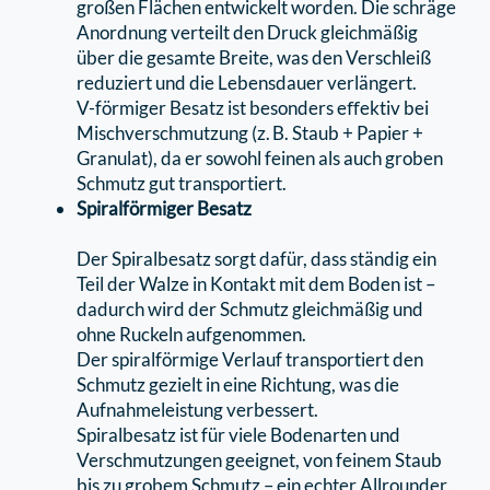
großen Flächen entwickelt worden. Die schräge
Anordnung verteilt den Druck gleichmäßig
über die gesamte Breite, was den Verschleiß
reduziert und die Lebensdauer verlängert.
V-förmiger Besatz ist besonders eﬀektiv bei
Mischverschmutzung (z. B. Staub + Papier +
Granulat), da er sowohl feinen als auch groben
Schmutz gut transportiert.
Spiralförmiger Besatz
Der Spiralbesatz sorgt dafür, dass ständig ein
Teil der Walze in Kontakt mit dem Boden ist –
dadurch wird der Schmutz gleichmäßig und
ohne Ruckeln aufgenommen.
Der spiralförmige Verlauf transportiert den
Schmutz gezielt in eine Richtung, was die
Aufnahmeleistung verbessert.
Spiralbesatz ist für viele Bodenarten und
Verschmutzungen geeignet, von feinem Staub
bis zu grobem Schmutz – ein echter Allrounder.