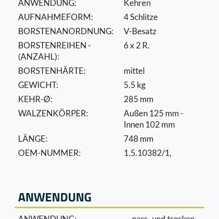
ANWENDUNG:
Kehren
AUFNAHMEFORM:
4 Schlitze
BORSTENANORDNUNG:
V-Besatz
BORSTENREIHEN -
6 x 2 R.
(ANZAHL):
BORSTENHÄRTE:
mittel
GEWICHT:
5.5 kg
KEHR-Ø:
285 mm
WALZENKÖRPER:
Außen 125 mm -
Innen 102 mm
LÄNGE:
748 mm
OEM-NUMMER:
1.5.10382/1,
ANWENDUNG
ANWENDUNG:
nass- und trocken