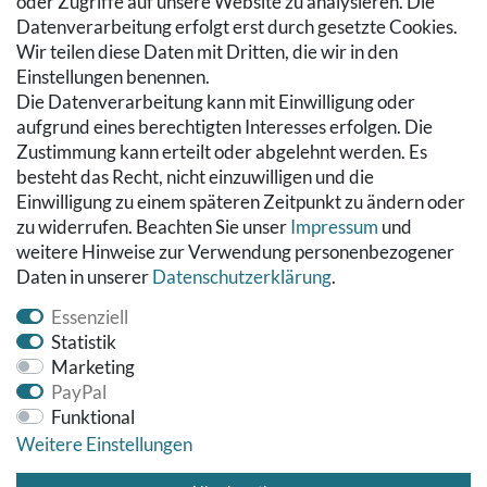
oder Zugriffe auf unsere Website zu analysieren. Die
Hilfe
Datenverarbeitung erfolgt erst durch gesetzte Cookies.
Wir teilen diese Daten mit Dritten, die wir in den
RECHTLICHES
Einstellungen benennen.
Die Datenverarbeitung kann mit Einwilligung oder
Kontakt
aufgrund eines berechtigten Interesses erfolgen. Die
Datenschutzerklärung
Zustimmung kann erteilt oder abgelehnt werden. Es
AGB
besteht das Recht, nicht einzuwilligen und die
Impressum
Einwilligung zu einem späteren Zeitpunkt zu ändern oder
Hinweise zur Batterieentsorgung
zu widerrufen. Beachten Sie unser
Impressum
und
Widerrufs­recht
weitere Hinweise zur Verwendung personenbezogener
Daten in unserer
Daten­schutz­erklärung
.
Vertrag widerrufen
Essenziell
Statistik
Marketing
PayPal
Funktional
Weitere Einstellungen
© Copyright 2026 Fußbodenreinigung24 GmbH | Alle Rechte
vorbehalten.