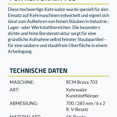
Diese hochwertige Kehrwalze wurde speziell für den
Einsatz auf Kehrmaschinen entwickelt und eignet sich
ideal zum Aufkehren von feinen Stäuben in Industrie-,
Lager- oder Werkstattbereichen. Die besonders
dichte und feine Borstenstruktur sorgt für eine
gründliche Aufnahme selbst feinster Staubpartikel –
für eine saubere und staubfreie Oberﬂäche in einem
Arbeitsgang.
TECHNISCHE DATEN
MASCHINE:
RCM Brava 703
ART:
Kehrwalze
Kunststoffkörper
ABMESSUNG:
700 / 285 mm / 6 x 2
R. V-Besatz
MATERIALART:
5K-Borste