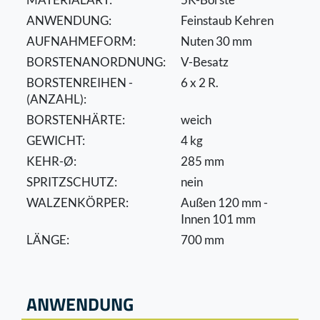
ANWENDUNG:
Feinstaub Kehren
AUFNAHMEFORM:
Nuten 30 mm
BORSTENANORDNUNG:
V-Besatz
BORSTENREIHEN -
6 x 2 R.
(ANZAHL):
BORSTENHÄRTE:
weich
GEWICHT:
4 kg
KEHR-Ø:
285 mm
SPRITZSCHUTZ:
nein
WALZENKÖRPER:
Außen 120 mm -
Innen 101 mm
LÄNGE:
700 mm
ANWENDUNG