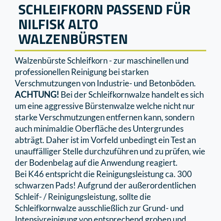
SCHLEIFKORN PASSEND FÜR
NILFISK ALTO
WALZENBÜRSTEN
Walzenbürste Schleifkorn - zur maschinellen und
professionellen Reinigung bei starken
Verschmutzungen von Industrie- und Betonböden.
ACHTUNG!
Bei der Schleifkornwalze handelt es sich
um eine aggressive Bürstenwalze welche nicht nur
starke Verschmutzungen entfernen kann, sondern
auch minimaldie Oberﬂäche des Untergrundes
abträgt. Daher ist im Vorfeld unbedingt ein Test an
unauﬀälliger Stelle durchzuführen und zu prüfen, wie
der Bodenbelag auf die Anwendung reagiert.
Bei K46 entspricht die Reinigungsleistung ca. 300
schwarzen Pads! Aufgrund der außerordentlichen
Schleif- / Reinigungsleistung, sollte die
Schleifkornwalze ausschließlich zur Grund- und
Intensivreinigung von entsprechend groben und