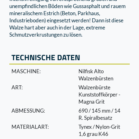
unempﬁndlichen Böden wie Gussasphalt und rauem
mineralischem Estrich (Beton, Parkhaus,
Industrieboden) eingesetzt werden! Dann ist diese
Walze hart aber auch in der Lage, extreme
Schmutzverkrustungen zu lösen.
TECHNISCHE DATEN
MASCHINE:
Nilfisk Alto
Walzenbürsten
ART:
Walzenbürste
Kunststoffkörper -
Magna Grit
ABMESSUNG:
690 / 145 mm / 14
R. Spiralbesatz
MATERIALART:
Tynex / Nylon-Grit
1,6 grau K46