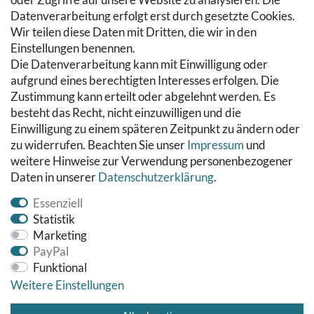
Hilfe
Datenverarbeitung erfolgt erst durch gesetzte Cookies.
Wir teilen diese Daten mit Dritten, die wir in den
RECHTLICHES
Einstellungen benennen.
Die Datenverarbeitung kann mit Einwilligung oder
Kontakt
aufgrund eines berechtigten Interesses erfolgen. Die
Datenschutzerklärung
Zustimmung kann erteilt oder abgelehnt werden. Es
AGB
besteht das Recht, nicht einzuwilligen und die
Impressum
Einwilligung zu einem späteren Zeitpunkt zu ändern oder
Hinweise zur Batterieentsorgung
zu widerrufen. Beachten Sie unser
Impressum
und
Widerrufs­recht
weitere Hinweise zur Verwendung personenbezogener
Daten in unserer
Daten­schutz­erklärung
.
Vertrag widerrufen
Essenziell
Statistik
Marketing
PayPal
Funktional
Weitere Einstellungen
© Copyright 2026 Fußbodenreinigung24 GmbH | Alle Rechte
vorbehalten.