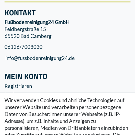
KONTAKT
Fußbodenreinigung24 GmbH
Feldbergstraße 15
65520 Bad Camberg
06126/7008030
info@fussbodenreinigung24.de
MEIN KONTO
Registrieren
Login
Wir verwenden Cookies und ähnliche Technologien auf
SERVICE
unserer Website und verarbeiten personenbezogene
Daten von Besucher:innen unserer Webseite (z.B. IP-
Zahlung & Versand
Adresse), um z.B. Inhalte und Anzeigen zu
Warenkorb
personalisieren, Medien von Drittanbietern einzubinden
Zur Kasse
oder Zugriffe auf unsere Website zu analysieren. Die