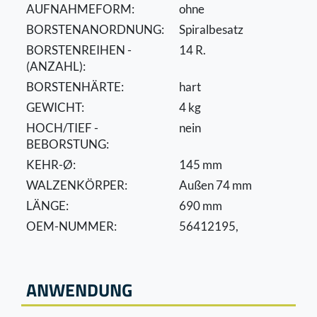
AUFNAHMEFORM:
ohne
BORSTENANORDNUNG:
Spiralbesatz
BORSTENREIHEN -
14 R.
(ANZAHL):
BORSTENHÄRTE:
hart
GEWICHT:
4 kg
HOCH/TIEF -
nein
BEBORSTUNG:
KEHR-Ø:
145 mm
WALZENKÖRPER:
Außen 74 mm
LÄNGE:
690 mm
OEM-NUMMER:
56412195,
ANWENDUNG