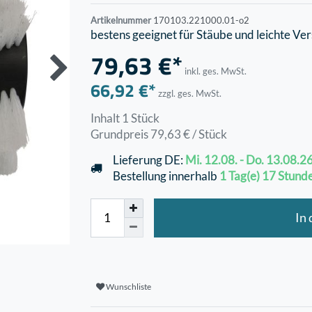
Artikelnummer
170103.221000.01-o2
bestens geeignet für Stäube und leichte Ve
79,63 €*
inkl. ges. MwSt.
66,92 €*
zzgl. ges. MwSt.
Inhalt
1
Stück
Grundpreis
79,63 € / Stück
Lieferung DE:
Mi. 12.08. - Do. 13.08.2
Bestellung innerhalb
1 Tag(e)
17 Stund
In
Wunschliste