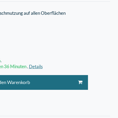
rschmutzung auf allen Oberflächen
6
.
en
36 Minuten
.
Details
 den Warenkorb