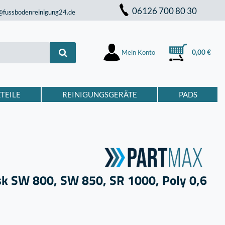
06126 700 80 30
@fussbodenreinigung24.de
Mein Konto
0,00 €
TEILE
REINIGUNGSGERÄTE
PADS
isk SW 800, SW 850, SR 1000, Poly 0,6