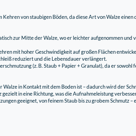
 zum Kehren von staubigen Böden, da diese Art von Walze eine
atisch zur Mitte der Walze, wo er leichter aufgenommen und
 Kehren mit hoher Geschwindigkeit auf großen Flächen entwick
hleiß reduziert und die Lebensdauer verlängert.
rschmutzung (z. B. Staub + Papier + Granulat), da er sowohl f
l der Walze in Kontakt mit dem Boden ist – dadurch wird der 
 gezielt in eine Richtung, was die Aufnahmeleistung verbesser
tzungen geeignet, von feinem Staub bis zu grobem Schmutz – e