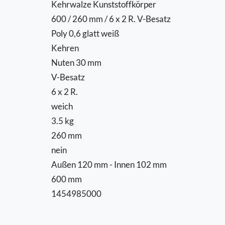
Kehrwalze Kunststoffkörper
600 / 260 mm / 6 x 2 R. V-Besatz
Poly 0,6 glatt weiß
Kehren
Nuten 30 mm
V-Besatz
6 x 2 R.
weich
3.5 kg
260 mm
nein
Außen 120 mm - Innen 102 mm
600 mm
1454985000