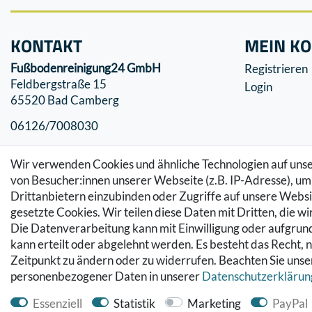
KONTAKT
MEIN K
Fußbodenreinigung24 GmbH
Registrieren
Feldbergstraße 15
Login
65520 Bad Camberg
06126/7008030
info@fussbodenreinigung24.de
Wir verwenden Cookies und ähnliche Technologien auf un
von Besucher:innen unserer Webseite (z.B. IP-Adresse), um 
Drittanbietern einzubinden oder Zugriffe auf unsere Websit
gesetzte Cookies. Wir teilen diese Daten mit Dritten, die w
Die Datenverarbeitung kann mit Einwilligung oder aufgrund
kann erteilt oder abgelehnt werden. Es besteht das Recht, n
Zeitpunkt zu ändern oder zu widerrufen. Beachten Sie uns
personenbezogener Daten in unserer
Daten­schutz­erklärun
© Copyright 2026 Fußbodenreinigung24 GmbH | Alle Rechte vorbehalten.
Essenziell
Statistik
Marketing
PayPal