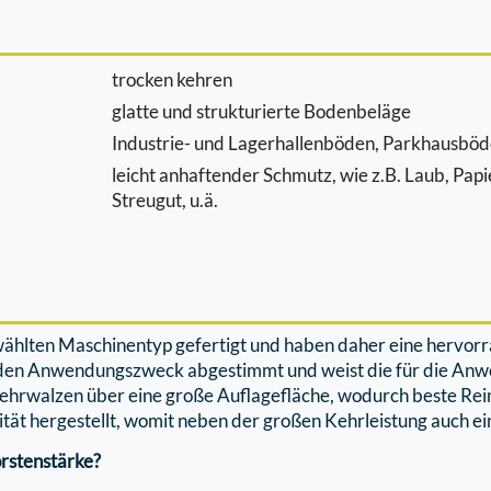
trocken kehren
glatte und strukturierte Bodenbeläge
Industrie- und Lagerhallenböden, Parkhausböde
leicht anhaftender Schmutz, wie z.B. Laub, Pap
Streugut, u.ä.
ewählten Maschinentyp gefertigt und haben daher eine hervo
 den Anwendungszweck abgestimmt und weist die für die Anwe
 Kehrwalzen über eine große Auﬂageﬂäche, wodurch beste Rei
tät hergestellt, womit neben der großen Kehrleistung auch ei
rstenstärke?