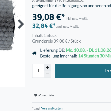
Artikelnummer
176034.205000.01
geeignet für die Reinigung von unebenen o
39,08 €*
inkl. ges. MwSt.
32,84 €*
zzgl. ges. MwSt.
Inhalt
1
Stück
Grundpreis
39,08 € / Stück
Lieferung DE:
Mo. 10.08. - Di. 11.08.2
Bestellung innerhalb
14 Stunden
30 Mi
In
Wunschliste
* zzgl.
Versandkosten