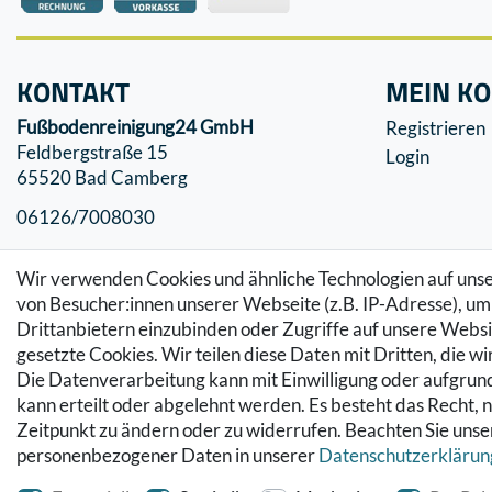
KONTAKT
MEIN K
Fußbodenreinigung24 GmbH
Registrieren
Feldbergstraße 15
Login
65520 Bad Camberg
06126/7008030
info@fussbodenreinigung24.de
Wir verwenden Cookies und ähnliche Technologien auf un
von Besucher:innen unserer Webseite (z.B. IP-Adresse), um 
Drittanbietern einzubinden oder Zugriffe auf unsere Websit
gesetzte Cookies. Wir teilen diese Daten mit Dritten, die w
Die Datenverarbeitung kann mit Einwilligung oder aufgrund
kann erteilt oder abgelehnt werden. Es besteht das Recht, n
Zeitpunkt zu ändern oder zu widerrufen. Beachten Sie uns
personenbezogener Daten in unserer
Daten­schutz­erklärun
© Copyright 2026 Fußbodenreinigung24 GmbH | Alle Rechte vorbehalten.