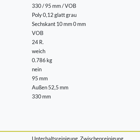
330 / 95 mm / VOB
Poly 0,12 glatt grau
Sechskant 10 mm 0 mm
VOB
24 R.
weich
0.786 kg
nein
95 mm
Außen 52,5 mm
330 mm
Unterhaltsreinigung, Zwischenreinigung