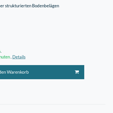
der strukturierten Bodenbelägen
6
.
nuten
.
Details
 den Warenkorb