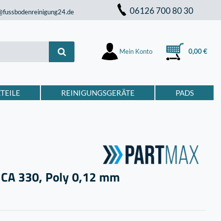
06126 700 80 30
@fussbodenreinigung24.de
Mein Konto
0,00 €
TEILE
REINIGUNGSGERÄTE
PADS
k CA 330, Poly 0,12 mm