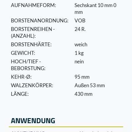
AUFNAHMEFORM:
Sechskant 10 mm 0
mm
BORSTENANORDNUNG:
VOB
BORSTENREIHEN -
24 R.
(ANZAHL):
BORSTENHÄRTE:
weich
GEWICHT:
1 kg
HOCH/TIEF -
nein
BEBORSTUNG:
KEHR-Ø:
95 mm
WALZENKÖRPER:
Außen 53 mm
LÄNGE:
430 mm
ANWENDUNG