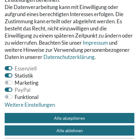
Die Datenverarbeitung kann mit Einwilligung oder
Kontakt
aufgrund eines berechtigten Interesses erfolgen. Die
Datenschutzerklärung
Zustimmung kann erteilt oder abgelehnt werden. Es
AGB
besteht das Recht, nicht einzuwilligen und die
Impressum
Einwilligung zu einem späteren Zeitpunkt zu ändern oder
Hinweise zur Batterieentsorgung
zu widerrufen. Beachten Sie unser
Impressum
und
Widerrufs­recht
weitere Hinweise zur Verwendung personenbezogener
Daten in unserer
Daten­schutz­erklärung
.
Vertrag widerrufen
Essenziell
Statistik
Marketing
PayPal
Funktional
Weitere Einstellungen
© Copyright 2026 Fußbodenreinigung24 GmbH | Alle Rechte
vorbehalten.
Alle akzeptieren
Alle ablehnen
Impressum
Datenschutzerklärung
AGB
Kontakt