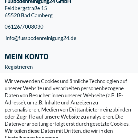
Fußbodenreinigung24 GmbH
Feldbergstraße 15
65520 Bad Camberg
06126/7008030
info@fussbodenreinigung24.de
MEIN KONTO
Registrieren
Login
Wir verwenden Cookies und ähnliche Technologien auf
SERVICE
unserer Website und verarbeiten personenbezogene
Daten von Besucher:innen unserer Webseite (z.B. IP-
Zahlung & Versand
Adresse), um z.B. Inhalte und Anzeigen zu
Warenkorb
personalisieren, Medien von Drittanbietern einzubinden
Zur Kasse
oder Zugriffe auf unsere Website zu analysieren. Die
Hilfe
Datenverarbeitung erfolgt erst durch gesetzte Cookies.
Wir teilen diese Daten mit Dritten, die wir in den
RECHTLICHES
Einstellungen benennen.