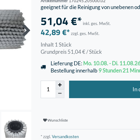
Artikelnummer
170245.205000.02
geeignet für die Reinigung von unebenen o
51,04 €*
inkl. ges. MwSt.
42,89 €*
zzgl. ges. MwSt.
Inhalt
1
Stück
Grundpreis
51,04 € / Stück
Lieferung DE:
Mo. 10.08. - Di. 11.08.2
Bestellung innerhalb
9 Stunden
21 Min
In
Wunschliste
* zzgl.
Versandkosten