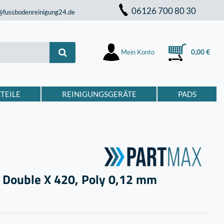
06126 700 80 30
@fussbodenreinigung24.de
Mein Konto
0,00 €
TEILE
REINIGUNGSGERÄTE
PADS
r Double X 420, Poly 0,12 mm