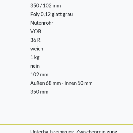
350 / 102 mm
Poly 0,12 glatt grau
Nutenrohr
VOB
36 R.
weich
1 kg
nein
102 mm
Außen 68 mm - Innen 50 mm
350 mm
Unterhaltsreinigung, Zwischenreinigung