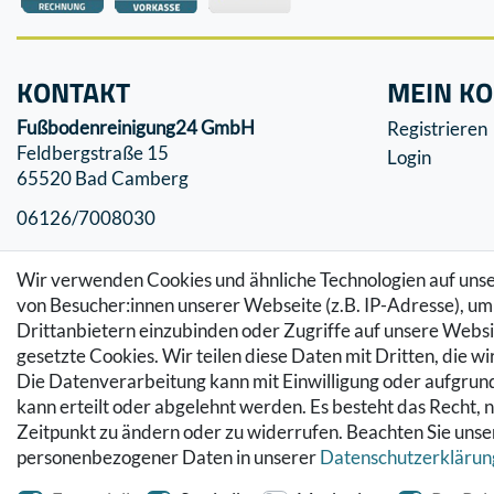
KONTAKT
MEIN K
Fußbodenreinigung24 GmbH
Registrieren
Feldbergstraße 15
Login
65520 Bad Camberg
06126/7008030
info@fussbodenreinigung24.de
Wir verwenden Cookies und ähnliche Technologien auf un
von Besucher:innen unserer Webseite (z.B. IP-Adresse), um 
Drittanbietern einzubinden oder Zugriffe auf unsere Websit
gesetzte Cookies. Wir teilen diese Daten mit Dritten, die w
Die Datenverarbeitung kann mit Einwilligung oder aufgrund
kann erteilt oder abgelehnt werden. Es besteht das Recht, n
Zeitpunkt zu ändern oder zu widerrufen. Beachten Sie uns
personenbezogener Daten in unserer
Daten­schutz­erklärun
© Copyright 2026 Fußbodenreinigung24 GmbH | Alle Rechte vorbehalten.