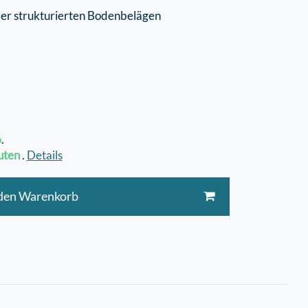
der strukturierten Bodenbelägen
6
.
uten
.
Details
 den Warenkorb