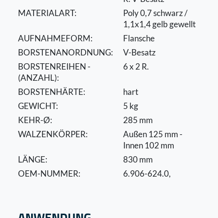
MATERIALART:
Poly 0,7 schwarz /
1,1x1,4 gelb gewellt
AUFNAHMEFORM:
Flansche
BORSTENANORDNUNG:
V-Besatz
BORSTENREIHEN -
6 x 2 R.
(ANZAHL):
BORSTENHÄRTE:
hart
GEWICHT:
5 kg
KEHR-Ø:
285 mm
WALZENKÖRPER:
Außen 125 mm -
Innen 102 mm
LÄNGE:
830 mm
OEM-NUMMER:
6.906-624.0,
ANWENDUNG