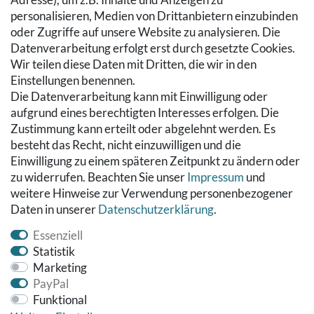
Warenkorb
personalisieren, Medien von Drittanbietern einzubinden
Zur Kasse
oder Zugriffe auf unsere Website zu analysieren. Die
Hilfe
Datenverarbeitung erfolgt erst durch gesetzte Cookies.
Wir teilen diese Daten mit Dritten, die wir in den
RECHTLICHES
Einstellungen benennen.
Die Datenverarbeitung kann mit Einwilligung oder
Kontakt
aufgrund eines berechtigten Interesses erfolgen. Die
Datenschutzerklärung
Zustimmung kann erteilt oder abgelehnt werden. Es
AGB
besteht das Recht, nicht einzuwilligen und die
Impressum
Einwilligung zu einem späteren Zeitpunkt zu ändern oder
Hinweise zur Batterieentsorgung
zu widerrufen. Beachten Sie unser
Impressum
und
Widerrufs­recht
weitere Hinweise zur Verwendung personenbezogener
Daten in unserer
Daten­schutz­erklärung
.
Vertrag widerrufen
Essenziell
Statistik
Marketing
PayPal
Funktional