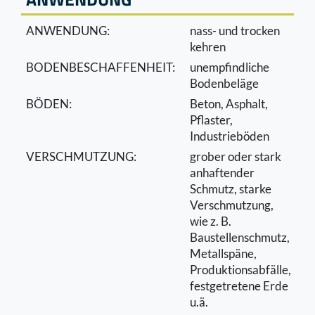
ANWENDUNG:
nass- und trocken
kehren
BODENBESCHAFFENHEIT:
unempﬁndliche
Bodenbeläge
BÖDEN:
Beton, Asphalt,
Pﬂaster,
Industrieböden
VERSCHMUTZUNG:
grober oder stark
anhaftender
Schmutz, starke
Verschmutzung,
wie z. B.
Baustellenschmutz,
Metallspäne,
Produktionsabfälle,
festgetretene Erde
u.ä.