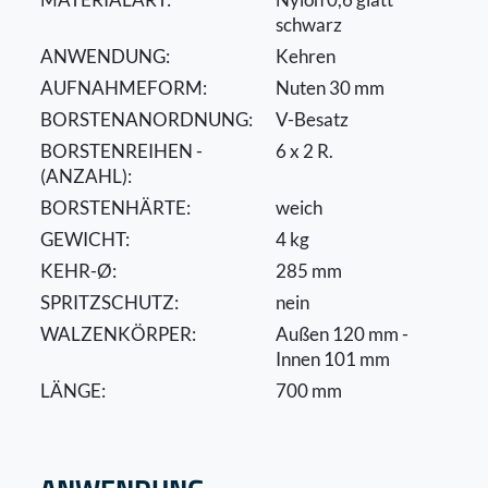
schwarz
ANWENDUNG:
Kehren
AUFNAHMEFORM:
Nuten 30 mm
BORSTENANORDNUNG:
V-Besatz
BORSTENREIHEN -
6 x 2 R.
(ANZAHL):
BORSTENHÄRTE:
weich
GEWICHT:
4 kg
KEHR-Ø:
285 mm
SPRITZSCHUTZ:
nein
WALZENKÖRPER:
Außen 120 mm -
Innen 101 mm
LÄNGE:
700 mm