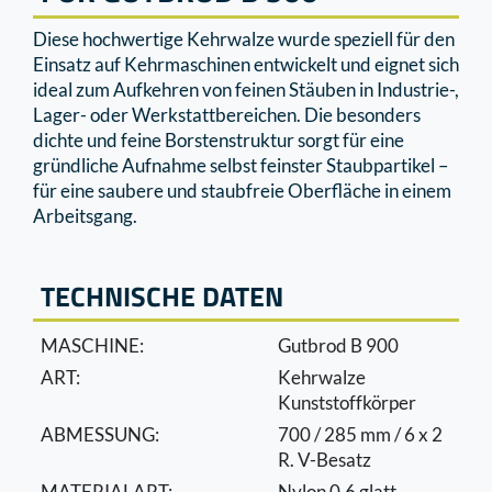
Diese hochwertige Kehrwalze wurde speziell für den
Einsatz auf Kehrmaschinen entwickelt und eignet sich
ideal zum Aufkehren von feinen Stäuben in Industrie-,
Lager- oder Werkstattbereichen. Die besonders
dichte und feine Borstenstruktur sorgt für eine
gründliche Aufnahme selbst feinster Staubpartikel –
für eine saubere und staubfreie Oberﬂäche in einem
Arbeitsgang.
TECHNISCHE DATEN
MASCHINE:
Gutbrod B 900
ART:
Kehrwalze
Kunststoffkörper
ABMESSUNG:
700 / 285 mm / 6 x 2
R. V-Besatz
MATERIALART:
Nylon 0,6 glatt