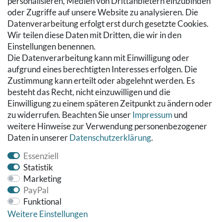
personalisieren, Medien von Drittanbietern einzubinden
Zur Kasse
oder Zugriffe auf unsere Website zu analysieren. Die
Hilfe
Datenverarbeitung erfolgt erst durch gesetzte Cookies.
Wir teilen diese Daten mit Dritten, die wir in den
RECHTLICHES
Einstellungen benennen.
Die Datenverarbeitung kann mit Einwilligung oder
Kontakt
aufgrund eines berechtigten Interesses erfolgen. Die
Datenschutzerklärung
Zustimmung kann erteilt oder abgelehnt werden. Es
AGB
besteht das Recht, nicht einzuwilligen und die
Impressum
Einwilligung zu einem späteren Zeitpunkt zu ändern oder
Hinweise zur Batterieentsorgung
zu widerrufen. Beachten Sie unser
Impressum
und
Widerrufs­recht
weitere Hinweise zur Verwendung personenbezogener
Daten in unserer
Daten­schutz­erklärung
.
Vertrag widerrufen
Essenziell
Statistik
Marketing
PayPal
Funktional
Weitere Einstellungen
© Copyright 2026 Fußbodenreinigung24 GmbH | Alle Rechte