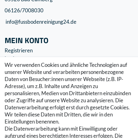
06126/7008030
info@fussbodenreinigung24.de
MEIN KONTO
Registrieren
Login
Wir verwenden Cookies und ähnliche Technologien auf
SERVICE
unserer Website und verarbeiten personenbezogene
Daten von Besucher:innen unserer Webseite (z.B. IP-
Zahlung & Versand
Adresse), um z.B. Inhalte und Anzeigen zu
Warenkorb
personalisieren, Medien von Drittanbietern einzubinden
Zur Kasse
oder Zugriffe auf unsere Website zu analysieren. Die
Hilfe
Datenverarbeitung erfolgt erst durch gesetzte Cookies.
Wir teilen diese Daten mit Dritten, die wir in den
RECHTLICHES
Einstellungen benennen.
Die Datenverarbeitung kann mit Einwilligung oder
Kontakt
aufgrund eines berechtigten Interesses erfolgen. Die