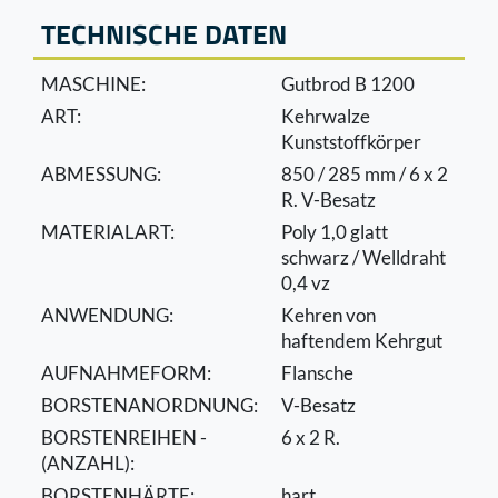
TECHNISCHE DATEN
MASCHINE:
Gutbrod B 1200
ART:
Kehrwalze
Kunststoffkörper
ABMESSUNG:
850 / 285 mm / 6 x 2
R. V-Besatz
MATERIALART:
Poly 1,0 glatt
schwarz / Welldraht
0,4 vz
ANWENDUNG:
Kehren von
haftendem Kehrgut
AUFNAHMEFORM:
Flansche
BORSTENANORDNUNG:
V-Besatz
BORSTENREIHEN -
6 x 2 R.
(ANZAHL):
BORSTENHÄRTE:
hart