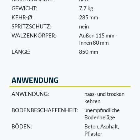
GEWICHT:
7.7 kg
KEHR-Ø:
285 mm
SPRITZSCHUTZ:
nein
WALZENKÖRPER:
Außen 115 mm -
Innen 80 mm
LÄNGE:
850 mm
ANWENDUNG
ANWENDUNG:
nass- und trocken
kehren
BODENBESCHAFFENHEIT:
unempﬁndliche
Bodenbeläge
BÖDEN:
Beton, Asphalt,
Pﬂaster