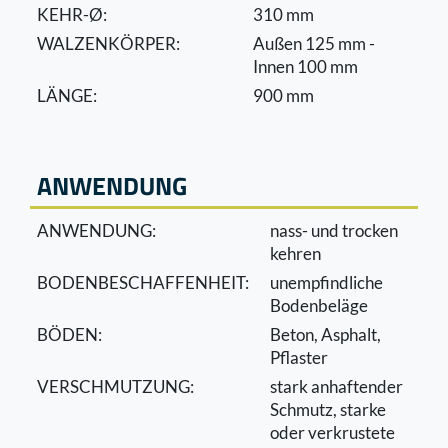
KEHR-Ø:
310 mm
WALZENKÖRPER:
Außen 125 mm -
Innen 100 mm
LÄNGE:
900 mm
ANWENDUNG
ANWENDUNG:
nass- und trocken
kehren
BODENBESCHAFFENHEIT:
unempﬁndliche
Bodenbeläge
BÖDEN:
Beton, Asphalt,
Pﬂaster
VERSCHMUTZUNG:
stark anhaftender
Schmutz, starke
oder verkrustete