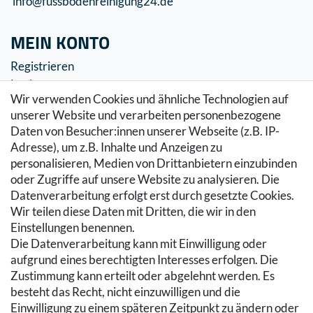
info@fussbodenreinigung24.de
MEIN KONTO
Registrieren
Login
Wir verwenden Cookies und ähnliche Technologien auf
SERVICE
unserer Website und verarbeiten personenbezogene
Daten von Besucher:innen unserer Webseite (z.B. IP-
Zahlung & Versand
Adresse), um z.B. Inhalte und Anzeigen zu
Warenkorb
personalisieren, Medien von Drittanbietern einzubinden
Zur Kasse
oder Zugriffe auf unsere Website zu analysieren. Die
Hilfe
Datenverarbeitung erfolgt erst durch gesetzte Cookies.
Wir teilen diese Daten mit Dritten, die wir in den
RECHTLICHES
Einstellungen benennen.
Die Datenverarbeitung kann mit Einwilligung oder
Kontakt
aufgrund eines berechtigten Interesses erfolgen. Die
Datenschutzerklärung
Zustimmung kann erteilt oder abgelehnt werden. Es
AGB
besteht das Recht, nicht einzuwilligen und die
Impressum
Einwilligung zu einem späteren Zeitpunkt zu ändern oder