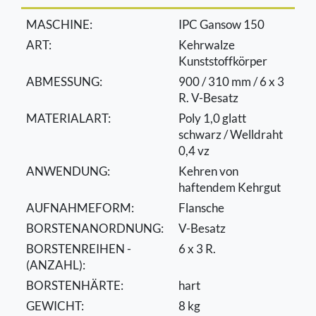
MASCHINE:
IPC Gansow 150
ART:
Kehrwalze
Kunststoffkörper
ABMESSUNG:
900 / 310 mm / 6 x 3
R. V-Besatz
MATERIALART:
Poly 1,0 glatt
schwarz / Welldraht
0,4 vz
ANWENDUNG:
Kehren von
haftendem Kehrgut
AUFNAHMEFORM:
Flansche
BORSTENANORDNUNG:
V-Besatz
BORSTENREIHEN -
6 x 3 R.
(ANZAHL):
BORSTENHÄRTE:
hart
GEWICHT:
8 kg