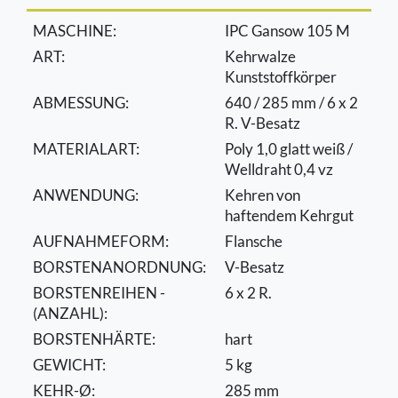
MASCHINE:
IPC Gansow 105 M
ART:
Kehrwalze
Kunststoffkörper
ABMESSUNG:
640 / 285 mm / 6 x 2
R. V-Besatz
MATERIALART:
Poly 1,0 glatt weiß /
Welldraht 0,4 vz
ANWENDUNG:
Kehren von
haftendem Kehrgut
AUFNAHMEFORM:
Flansche
BORSTENANORDNUNG:
V-Besatz
BORSTENREIHEN -
6 x 2 R.
(ANZAHL):
BORSTENHÄRTE:
hart
GEWICHT:
5 kg
KEHR-Ø:
285 mm