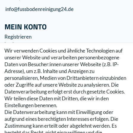
info@fussbodenreinigung24.de
MEIN KONTO
Registrieren
Login
Wir verwenden Cookies und ähnliche Technologien auf
SERVICE
unserer Website und verarbeiten personenbezogene
Daten von Besucher:innen unserer Webseite (z.B. IP-
Zahlung & Versand
Adresse), um z.B. Inhalte und Anzeigen zu
Warenkorb
personalisieren, Medien von Drittanbietern einzubinden
Zur Kasse
oder Zugriffe auf unsere Website zu analysieren. Die
Hilfe
Datenverarbeitung erfolgt erst durch gesetzte Cookies.
Wir teilen diese Daten mit Dritten, die wir in den
RECHTLICHES
Einstellungen benennen.
Die Datenverarbeitung kann mit Einwilligung oder
Kontakt
aufgrund eines berechtigten Interesses erfolgen. Die
Datenschutzerklärung
Zustimmung kann erteilt oder abgelehnt werden. Es
AGB
besteht das Recht, nicht einzuwilligen und die