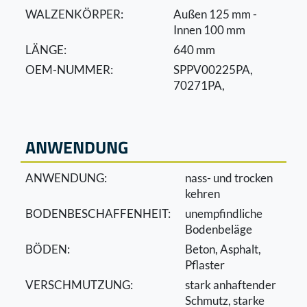
WALZENKÖRPER:
Außen 125 mm -
Innen 100 mm
LÄNGE:
640 mm
OEM-NUMMER:
SPPV00225PA,
70271PA,
ANWENDUNG
ANWENDUNG:
nass- und trocken
kehren
BODENBESCHAFFENHEIT:
unempﬁndliche
Bodenbeläge
BÖDEN:
Beton, Asphalt,
Pﬂaster
VERSCHMUTZUNG:
stark anhaftender
Schmutz, starke