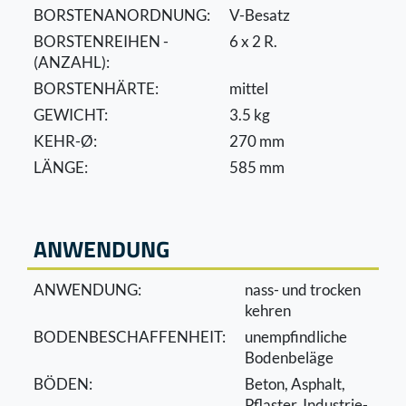
BORSTENANORDNUNG:
V-Besatz
BORSTENREIHEN -
6 x 2 R.
(ANZAHL):
BORSTENHÄRTE:
mittel
GEWICHT:
3.5 kg
KEHR-Ø:
270 mm
LÄNGE:
585 mm
ANWENDUNG
ANWENDUNG:
nass- und trocken
kehren
BODENBESCHAFFENHEIT:
unempﬁndliche
Bodenbeläge
BÖDEN:
Beton, Asphalt,
Pﬂaster, Industrie-