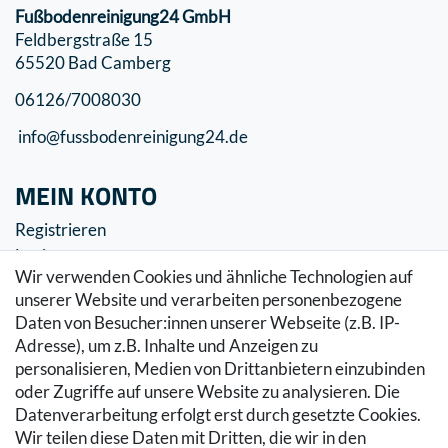
Fußbodenreinigung24 GmbH
Feldbergstraße 15
65520 Bad Camberg
06126/7008030
info@fussbodenreinigung24.de
MEIN KONTO
Registrieren
Login
Wir verwenden Cookies und ähnliche Technologien auf
SERVICE
unserer Website und verarbeiten personenbezogene
Daten von Besucher:innen unserer Webseite (z.B. IP-
Zahlung & Versand
Adresse), um z.B. Inhalte und Anzeigen zu
Warenkorb
personalisieren, Medien von Drittanbietern einzubinden
Zur Kasse
oder Zugriffe auf unsere Website zu analysieren. Die
Hilfe
Datenverarbeitung erfolgt erst durch gesetzte Cookies.
Wir teilen diese Daten mit Dritten, die wir in den