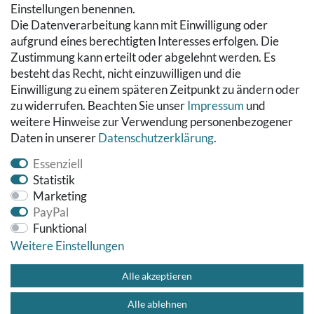
RECHTLICHES
Einstellungen benennen.
Die Datenverarbeitung kann mit Einwilligung oder
Kontakt
aufgrund eines berechtigten Interesses erfolgen. Die
Datenschutzerklärung
Zustimmung kann erteilt oder abgelehnt werden. Es
AGB
besteht das Recht, nicht einzuwilligen und die
Impressum
Einwilligung zu einem späteren Zeitpunkt zu ändern oder
Hinweise zur Batterieentsorgung
zu widerrufen. Beachten Sie unser
Impressum
und
Widerrufs­recht
weitere Hinweise zur Verwendung personenbezogener
Daten in unserer
Daten­schutz­erklärung
.
Vertrag widerrufen
Essenziell
Statistik
Marketing
PayPal
Funktional
Weitere Einstellungen
© Copyright 2026 Fußbodenreinigung24 GmbH | Alle Rechte
vorbehalten.
Alle akzeptieren
Alle ablehnen
Impressum
Datenschutzerklärung
AGB
Kontakt