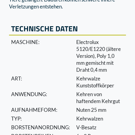
Verletzungen entstehen.
TECHNISCHE DATEN
MASCHINE:
Electrolux
5120/E1220 (ältere
Version), Poly 1,0
mm gemischt mit
Draht 0,4 mm
ART:
Kehrwalze
Kunststoffkörper
ANWENDUNG:
Kehren von
haftendem Kehrgut
AUFNAHMEFORM:
Nuten 25 mm
TYP:
Kehrwalzen
BORSTENANORDNUNG:
V-Besatz