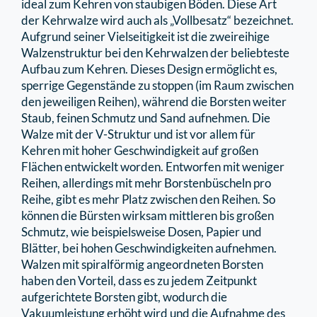
ideal zum Kehren von staubigen Böden. Diese Art
der Kehrwalze wird auch als „Vollbesatz“ bezeichnet.
Aufgrund seiner Vielseitigkeit ist die zweireihige
Walzenstruktur bei den Kehrwalzen der beliebteste
Aufbau zum Kehren. Dieses Design ermöglicht es,
sperrige Gegenstände zu stoppen (im Raum zwischen
den jeweiligen Reihen), während die Borsten weiter
Staub, feinen Schmutz und Sand aufnehmen. Die
Walze mit der V-Struktur und ist vor allem für
Kehren mit hoher Geschwindigkeit auf großen
Flächen entwickelt worden. Entworfen mit weniger
Reihen, allerdings mit mehr Borstenbüscheln pro
Reihe, gibt es mehr Platz zwischen den Reihen. So
können die Bürsten wirksam mittleren bis großen
Schmutz, wie beispielsweise Dosen, Papier und
Blätter, bei hohen Geschwindigkeiten aufnehmen.
Walzen mit spiralförmig angeordneten Borsten
haben den Vorteil, dass es zu jedem Zeitpunkt
aufgerichtete Borsten gibt, wodurch die
Vakuumleistung erhöht wird und die Aufnahme des