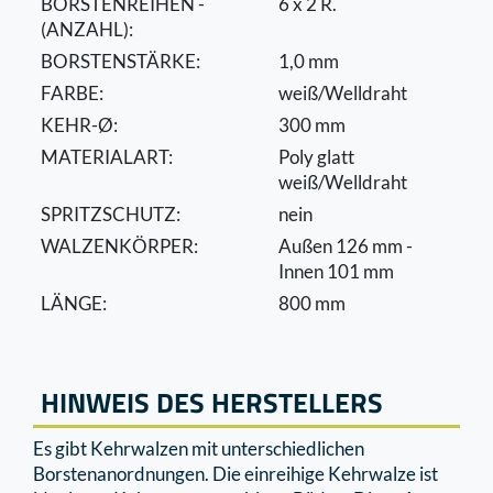
BORSTENREIHEN -
6 x 2 R.
(ANZAHL):
BORSTENSTÄRKE:
1,0 mm
FARBE:
weiß/Welldraht
KEHR-Ø:
300 mm
MATERIALART:
Poly glatt
weiß/Welldraht
SPRITZSCHUTZ:
nein
WALZENKÖRPER:
Außen 126 mm -
Innen 101 mm
LÄNGE:
800 mm
HINWEIS DES HERSTELLERS
Es gibt Kehrwalzen mit unterschiedlichen
Borstenanordnungen. Die einreihige Kehrwalze ist