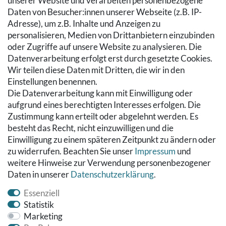
SERVICE
unserer Website und verarbeiten personenbezogene
Daten von Besucher:innen unserer Webseite (z.B. IP-
Zahlung & Versand
Adresse), um z.B. Inhalte und Anzeigen zu
Warenkorb
personalisieren, Medien von Drittanbietern einzubinden
Zur Kasse
oder Zugriffe auf unsere Website zu analysieren. Die
Hilfe
Datenverarbeitung erfolgt erst durch gesetzte Cookies.
Wir teilen diese Daten mit Dritten, die wir in den
RECHTLICHES
Einstellungen benennen.
Die Datenverarbeitung kann mit Einwilligung oder
Kontakt
aufgrund eines berechtigten Interesses erfolgen. Die
Datenschutzerklärung
Zustimmung kann erteilt oder abgelehnt werden. Es
AGB
besteht das Recht, nicht einzuwilligen und die
Impressum
Einwilligung zu einem späteren Zeitpunkt zu ändern oder
Hinweise zur Batterieentsorgung
zu widerrufen. Beachten Sie unser
Impressum
und
Widerrufs­recht
weitere Hinweise zur Verwendung personenbezogener
Daten in unserer
Daten­schutz­erklärung
.
Vertrag widerrufen
Essenziell
Statistik
Marketing