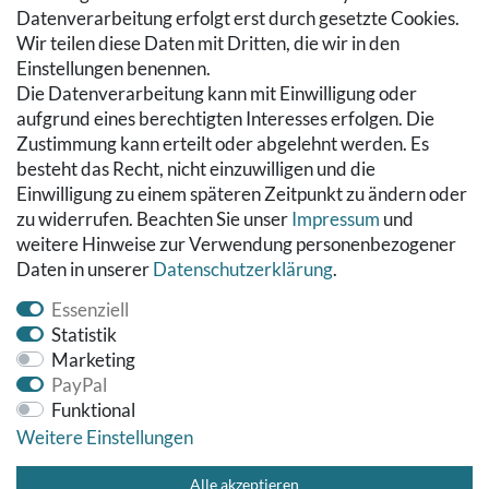
Hilfe
Datenverarbeitung erfolgt erst durch gesetzte Cookies.
Wir teilen diese Daten mit Dritten, die wir in den
RECHTLICHES
Einstellungen benennen.
Die Datenverarbeitung kann mit Einwilligung oder
Kontakt
aufgrund eines berechtigten Interesses erfolgen. Die
Datenschutzerklärung
Zustimmung kann erteilt oder abgelehnt werden. Es
AGB
besteht das Recht, nicht einzuwilligen und die
Impressum
Einwilligung zu einem späteren Zeitpunkt zu ändern oder
Hinweise zur Batterieentsorgung
zu widerrufen. Beachten Sie unser
Impressum
und
Widerrufs­recht
weitere Hinweise zur Verwendung personenbezogener
Daten in unserer
Daten­schutz­erklärung
.
Vertrag widerrufen
Essenziell
Statistik
Marketing
PayPal
Funktional
Weitere Einstellungen
© Copyright 2026 Fußbodenreinigung24 GmbH | Alle Rechte
vorbehalten.
Alle akzeptieren