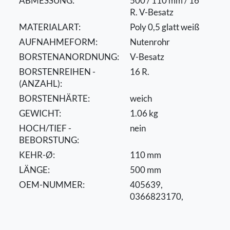
ABMESSUNG:
500 / 110 mm / 16
R. V-Besatz
MATERIALART:
Poly 0,5 glatt weiß
AUFNAHMEFORM:
Nutenrohr
BORSTENANORDNUNG:
V-Besatz
BORSTENREIHEN -
16 R.
(ANZAHL):
BORSTENHÄRTE:
weich
GEWICHT:
1.06 kg
HOCH/TIEF -
nein
BEBORSTUNG:
KEHR-Ø:
110 mm
LÄNGE:
500 mm
OEM-NUMMER:
405639,
0366823170,