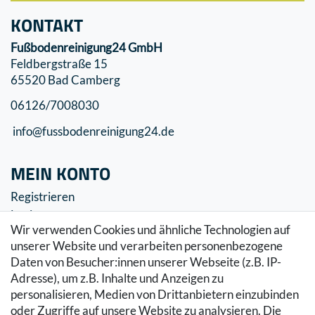
KONTAKT
Fußbodenreinigung24 GmbH
Feldbergstraße 15
65520 Bad Camberg
06126/7008030
info@fussbodenreinigung24.de
MEIN KONTO
Registrieren
Login
Wir verwenden Cookies und ähnliche Technologien auf
SERVICE
unserer Website und verarbeiten personenbezogene
Daten von Besucher:innen unserer Webseite (z.B. IP-
Zahlung & Versand
Adresse), um z.B. Inhalte und Anzeigen zu
Warenkorb
personalisieren, Medien von Drittanbietern einzubinden
Zur Kasse
oder Zugriffe auf unsere Website zu analysieren. Die