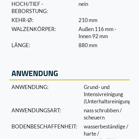
HOCH/TIEF -
nein
BEBORSTUNG:
KEHR-Ø:
210 mm
WALZENKÖRPER:
Außen 116 mm -
Innen 92 mm
LÄNGE:
880 mm
ANWENDUNG
ANWENDUNG:
Grund- und
Intensivreinigung
(Unterhaltsreinigung)
ANWENDUNGSART:
nass schrubben /
scheuern
BODENBESCHAFFENHEIT:
wasserbeständige /
harte /