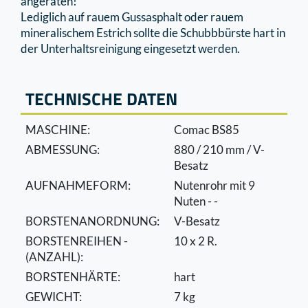
angeraten!
Lediglich auf rauem Gussasphalt oder rauem
mineralischem Estrich sollte die Schubbbürste hart in
der Unterhaltsreinigung eingesetzt werden.
TECHNISCHE DATEN
MASCHINE:
Comac BS85
ABMESSUNG:
880 / 210 mm / V-
Besatz
AUFNAHMEFORM:
Nutenrohr mit 9
Nuten - -
BORSTENANORDNUNG:
V-Besatz
BORSTENREIHEN -
10 x 2 R.
(ANZAHL):
BORSTENHÄRTE:
hart
GEWICHT:
7 kg