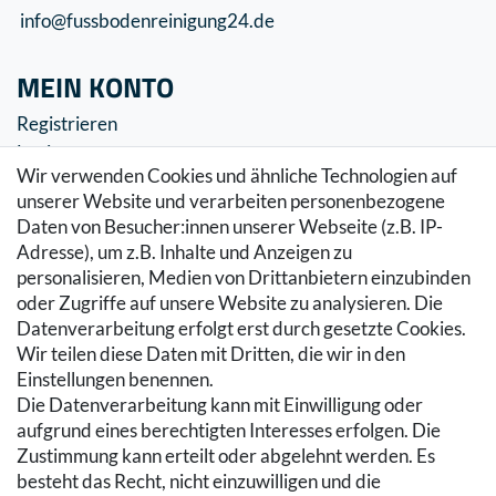
info@fussbodenreinigung24.de
MEIN KONTO
Registrieren
Login
Wir verwenden Cookies und ähnliche Technologien auf
SERVICE
unserer Website und verarbeiten personenbezogene
Daten von Besucher:innen unserer Webseite (z.B. IP-
Zahlung & Versand
Adresse), um z.B. Inhalte und Anzeigen zu
Warenkorb
personalisieren, Medien von Drittanbietern einzubinden
Zur Kasse
oder Zugriffe auf unsere Website zu analysieren. Die
Hilfe
Datenverarbeitung erfolgt erst durch gesetzte Cookies.
Wir teilen diese Daten mit Dritten, die wir in den
RECHTLICHES
Einstellungen benennen.
Die Datenverarbeitung kann mit Einwilligung oder
Kontakt
aufgrund eines berechtigten Interesses erfolgen. Die
Datenschutzerklärung
Zustimmung kann erteilt oder abgelehnt werden. Es
AGB
besteht das Recht, nicht einzuwilligen und die