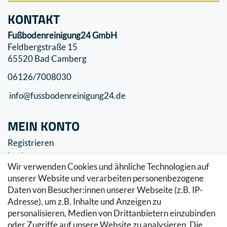
KONTAKT
Fußbodenreinigung24 GmbH
Feldbergstraße 15
65520 Bad Camberg
06126/7008030
info@fussbodenreinigung24.de
MEIN KONTO
Registrieren
Login
Wir verwenden Cookies und ähnliche Technologien auf
SERVICE
unserer Website und verarbeiten personenbezogene
Daten von Besucher:innen unserer Webseite (z.B. IP-
Zahlung & Versand
Adresse), um z.B. Inhalte und Anzeigen zu
Warenkorb
personalisieren, Medien von Drittanbietern einzubinden
Zur Kasse
oder Zugriffe auf unsere Website zu analysieren. Die