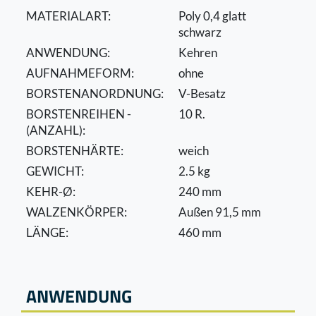
MATERIALART:
Poly 0,4 glatt
schwarz
ANWENDUNG:
Kehren
AUFNAHMEFORM:
ohne
BORSTENANORDNUNG:
V-Besatz
BORSTENREIHEN -
10 R.
(ANZAHL):
BORSTENHÄRTE:
weich
GEWICHT:
2.5 kg
KEHR-Ø:
240 mm
WALZENKÖRPER:
Außen 91,5 mm
LÄNGE:
460 mm
ANWENDUNG