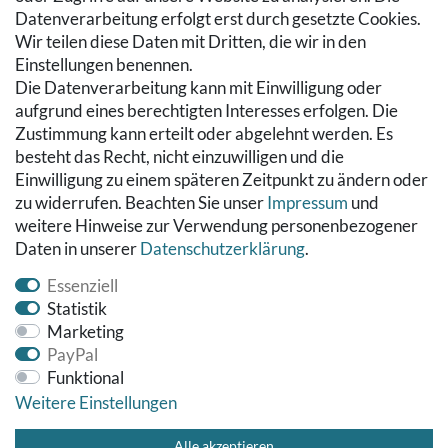
Hilfe
Datenverarbeitung erfolgt erst durch gesetzte Cookies.
Wir teilen diese Daten mit Dritten, die wir in den
RECHTLICHES
Einstellungen benennen.
Die Datenverarbeitung kann mit Einwilligung oder
Kontakt
aufgrund eines berechtigten Interesses erfolgen. Die
Datenschutzerklärung
Zustimmung kann erteilt oder abgelehnt werden. Es
AGB
besteht das Recht, nicht einzuwilligen und die
Impressum
Einwilligung zu einem späteren Zeitpunkt zu ändern oder
Hinweise zur Batterieentsorgung
zu widerrufen. Beachten Sie unser
Impressum
und
Widerrufs­recht
weitere Hinweise zur Verwendung personenbezogener
Daten in unserer
Daten­schutz­erklärung
.
Vertrag widerrufen
Essenziell
Statistik
Marketing
PayPal
Funktional
Weitere Einstellungen
© Copyright 2026 Fußbodenreinigung24 GmbH | Alle Rechte
vorbehalten.
Alle akzeptieren