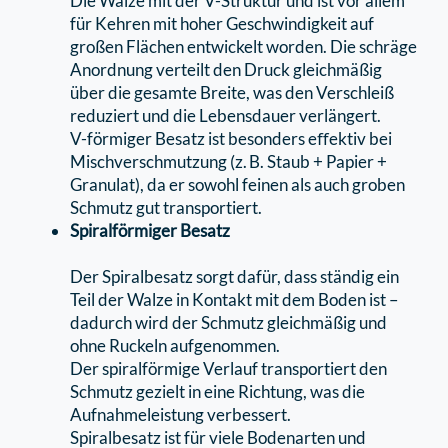
Die Walze mit der V-Struktur und ist vor allem
für Kehren mit hoher Geschwindigkeit auf
großen Flächen entwickelt worden. Die schräge
Anordnung verteilt den Druck gleichmäßig
über die gesamte Breite, was den Verschleiß
reduziert und die Lebensdauer verlängert.
V-förmiger Besatz ist besonders eﬀektiv bei
Mischverschmutzung (z. B. Staub + Papier +
Granulat), da er sowohl feinen als auch groben
Schmutz gut transportiert.
Spiralförmiger Besatz
Der Spiralbesatz sorgt dafür, dass ständig ein
Teil der Walze in Kontakt mit dem Boden ist –
dadurch wird der Schmutz gleichmäßig und
ohne Ruckeln aufgenommen.
Der spiralförmige Verlauf transportiert den
Schmutz gezielt in eine Richtung, was die
Aufnahmeleistung verbessert.
Spiralbesatz ist für viele Bodenarten und