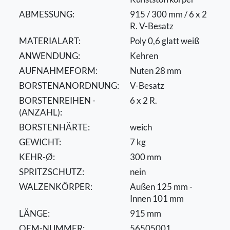
ABMESSUNG:
915 / 300 mm / 6 x 2
R. V-Besatz
MATERIALART:
Poly 0,6 glatt weiß
ANWENDUNG:
Kehren
AUFNAHMEFORM:
Nuten 28 mm
BORSTENANORDNUNG:
V-Besatz
BORSTENREIHEN -
6 x 2 R.
(ANZAHL):
BORSTENHÄRTE:
weich
GEWICHT:
7 kg
KEHR-Ø:
300 mm
SPRITZSCHUTZ:
nein
WALZENKÖRPER:
Außen 125 mm -
Innen 101 mm
LÄNGE:
915 mm
OEM-NUMMER:
56505001