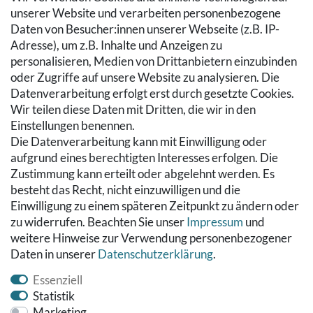
SERVICE
unserer Website und verarbeiten personenbezogene
Daten von Besucher:innen unserer Webseite (z.B. IP-
Zahlung & Versand
Adresse), um z.B. Inhalte und Anzeigen zu
Warenkorb
personalisieren, Medien von Drittanbietern einzubinden
Zur Kasse
oder Zugriffe auf unsere Website zu analysieren. Die
Hilfe
Datenverarbeitung erfolgt erst durch gesetzte Cookies.
Wir teilen diese Daten mit Dritten, die wir in den
RECHTLICHES
Einstellungen benennen.
Die Datenverarbeitung kann mit Einwilligung oder
Kontakt
aufgrund eines berechtigten Interesses erfolgen. Die
Datenschutzerklärung
Zustimmung kann erteilt oder abgelehnt werden. Es
AGB
besteht das Recht, nicht einzuwilligen und die
Impressum
Einwilligung zu einem späteren Zeitpunkt zu ändern oder
Hinweise zur Batterieentsorgung
zu widerrufen. Beachten Sie unser
Impressum
und
Widerrufs­recht
weitere Hinweise zur Verwendung personenbezogener
Daten in unserer
Daten­schutz­erklärung
.
Vertrag widerrufen
Essenziell
Statistik
Marketing