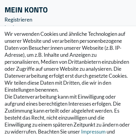
MEIN KONTO
Registrieren
Login
Wir verwenden Cookies und ähnliche Technologien auf
SERVICE
unserer Website und verarbeiten personenbezogene
Daten von Besucher:innen unserer Webseite (z.B. IP-
Zahlung & Versand
Adresse), um z.B. Inhalte und Anzeigen zu
Warenkorb
personalisieren, Medien von Drittanbietern einzubinden
Zur Kasse
oder Zugriffe auf unsere Website zu analysieren. Die
Hilfe
Datenverarbeitung erfolgt erst durch gesetzte Cookies.
Wir teilen diese Daten mit Dritten, die wir in den
RECHTLICHES
Einstellungen benennen.
Die Datenverarbeitung kann mit Einwilligung oder
Kontakt
aufgrund eines berechtigten Interesses erfolgen. Die
Datenschutzerklärung
Zustimmung kann erteilt oder abgelehnt werden. Es
AGB
besteht das Recht, nicht einzuwilligen und die
Impressum
Einwilligung zu einem späteren Zeitpunkt zu ändern oder
Hinweise zur Batterieentsorgung
zu widerrufen. Beachten Sie unser
Impressum
und