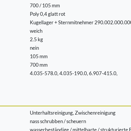
700 / 105 mm
Poly 0,4 glatt rot
Kugellager + Sternmitnehmer 290.002.000.00
weich
2.5 kg
nein
105 mm
700 mm
4.035-578.0, 4.035-190.0, 6.907-415.0,
Unterhaltsreinigung, Zwischenreinigung
nass schrubben / scheuern
wasserbeständige / mittelharte / strukturiert