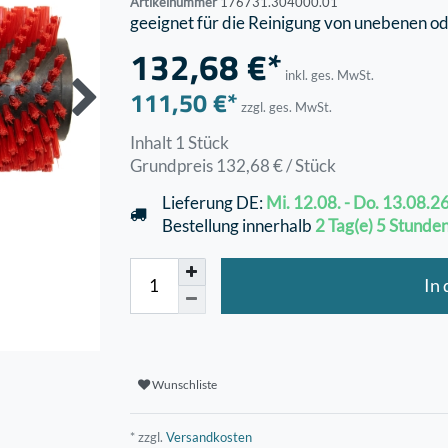
Artikelnummer
176731.304000.01
geeignet für die Reinigung von unebenen o
132,68 €*
inkl. ges. MwSt.
111,50 €*
zzgl. ges. MwSt.
Inhalt
1
Stück
Grundpreis
132,68 € / Stück
Lieferung DE:
Mi. 12.08. - Do. 13.08.2
Bestellung innerhalb
2 Tag(e)
5 Stunde
In
Wunschliste
* zzgl.
Versandkosten