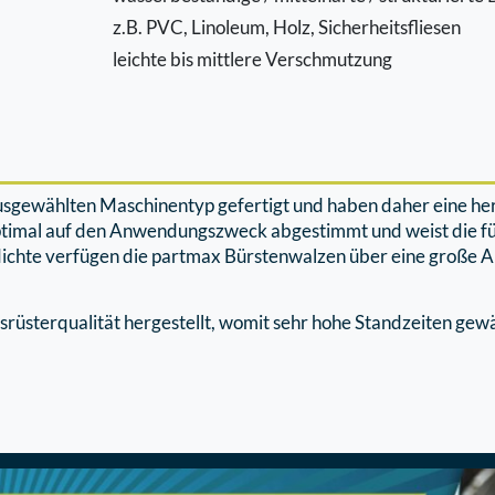
z.B. PVC, Linoleum, Holz, Sicherheitsﬂiesen
leichte bis mittlere Verschmutzung
ausgewählten Maschinentyp gefertigt und haben daher eine h
ptimal auf den Anwendungszweck abgestimmt und weist die f
ichte verfügen die partmax Bürstenwalzen über eine große Au
rüsterqualität hergestellt, womit sehr hohe Standzeiten gew