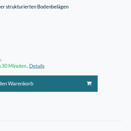
der strukturierten Bodenbelägen
6
.
n
30 Minuten
.
Details
 den Warenkorb