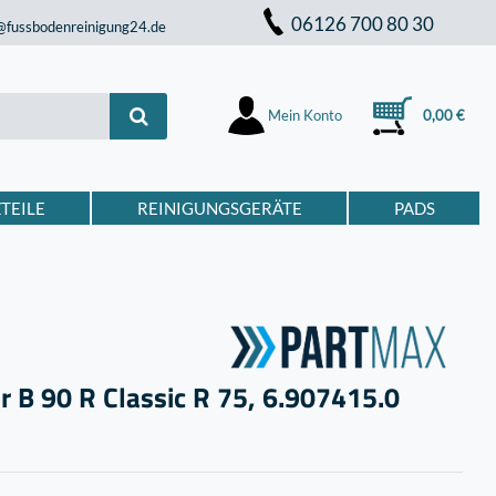
06126 700 80 30
@fussbodenreinigung24.de
Mein Konto
0,00 €
TEILE
REINIGUNGSGERÄTE
PADS
 B 90 R Classic R 75, 6.907­415.0