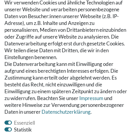
Wir verwenden Cookies und ähnliche Technologien auf
SERVICE
unserer Website und verarbeiten personenbezogene
Daten von Besucher:innen unserer Webseite (z.B. IP-
Zahlung & Versand
Adresse), um z.B. Inhalte und Anzeigen zu
Warenkorb
personalisieren, Medien von Drittanbietern einzubinden
Zur Kasse
oder Zugriffe auf unsere Website zu analysieren. Die
Hilfe
Datenverarbeitung erfolgt erst durch gesetzte Cookies.
Wir teilen diese Daten mit Dritten, die wir in den
RECHTLICHES
Einstellungen benennen.
Die Datenverarbeitung kann mit Einwilligung oder
Kontakt
aufgrund eines berechtigten Interesses erfolgen. Die
Datenschutzerklärung
Zustimmung kann erteilt oder abgelehnt werden. Es
AGB
besteht das Recht, nicht einzuwilligen und die
Impressum
Einwilligung zu einem späteren Zeitpunkt zu ändern oder
Hinweise zur Batterieentsorgung
zu widerrufen. Beachten Sie unser
Impressum
und
Widerrufs­recht
weitere Hinweise zur Verwendung personenbezogener
Daten in unserer
Daten­schutz­erklärung
.
Vertrag widerrufen
Essenziell
Statistik