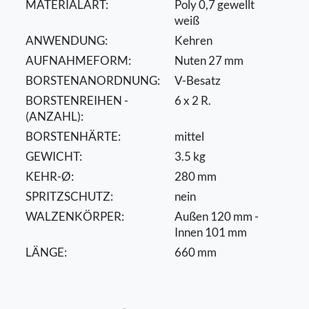
MATERIALART:
Poly 0,7 gewellt
weiß
ANWENDUNG:
Kehren
AUFNAHMEFORM:
Nuten 27 mm
BORSTENANORDNUNG:
V-Besatz
BORSTENREIHEN -
6 x 2 R.
(ANZAHL):
BORSTENHÄRTE:
mittel
GEWICHT:
3.5 kg
KEHR-Ø:
280 mm
SPRITZSCHUTZ:
nein
WALZENKÖRPER:
Außen 120 mm -
Innen 101 mm
LÄNGE:
660 mm