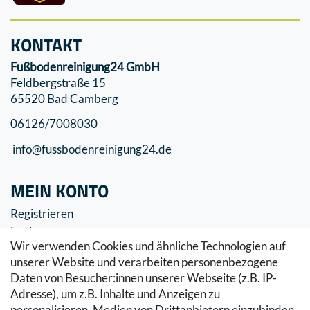
KONTAKT
Fußbodenreinigung24 GmbH
Feldbergstraße 15
65520 Bad Camberg
06126/7008030
info@fussbodenreinigung24.de
MEIN KONTO
Registrieren
Login
Wir verwenden Cookies und ähnliche Technologien auf
SERVICE
unserer Website und verarbeiten personenbezogene
Daten von Besucher:innen unserer Webseite (z.B. IP-
Zahlung & Versand
Adresse), um z.B. Inhalte und Anzeigen zu
Warenkorb
personalisieren, Medien von Drittanbietern einzubinden