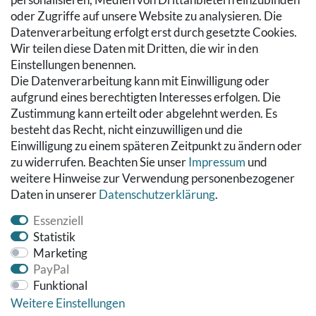
Zur Kasse
oder Zugriffe auf unsere Website zu analysieren. Die
Hilfe
Datenverarbeitung erfolgt erst durch gesetzte Cookies.
Wir teilen diese Daten mit Dritten, die wir in den
RECHTLICHES
Einstellungen benennen.
Die Datenverarbeitung kann mit Einwilligung oder
Kontakt
aufgrund eines berechtigten Interesses erfolgen. Die
Datenschutzerklärung
Zustimmung kann erteilt oder abgelehnt werden. Es
AGB
besteht das Recht, nicht einzuwilligen und die
Impressum
Einwilligung zu einem späteren Zeitpunkt zu ändern oder
Hinweise zur Batterieentsorgung
zu widerrufen. Beachten Sie unser
Impressum
und
Widerrufs­recht
weitere Hinweise zur Verwendung personenbezogener
Daten in unserer
Daten­schutz­erklärung
.
Vertrag widerrufen
Essenziell
Statistik
Marketing
PayPal
Funktional
Weitere Einstellungen
© Copyright 2026 Fußbodenreinigung24 GmbH | Alle Rechte