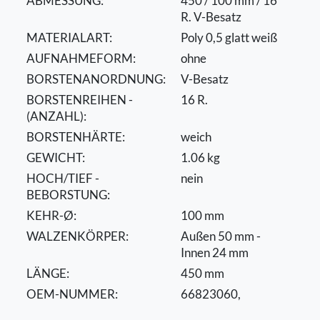
ABMESSUNG:
450 / 100 mm / 16
R. V-Besatz
MATERIALART:
Poly 0,5 glatt weiß
AUFNAHMEFORM:
ohne
BORSTENANORDNUNG:
V-Besatz
BORSTENREIHEN -
16 R.
(ANZAHL):
BORSTENHÄRTE:
weich
GEWICHT:
1.06 kg
HOCH/TIEF -
nein
BEBORSTUNG:
KEHR-Ø:
100 mm
WALZENKÖRPER:
Außen 50 mm -
Innen 24 mm
LÄNGE:
450 mm
OEM-NUMMER:
66823060,